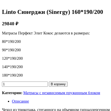
Linto Синерджи (Sinergy) 160*190/200
29840 ₽
Матрасы Перфект Элит Кокос делаются в размерах:
80*190/200
90*190/200
120*190/200
140*190/200
180*190/200
Количество
В корзину
товара
Linto
Категория:
Матрасы с независимым пружинным блоком
Синерджи
(Sinergy)
Описание
160*190/200
Чехол из трикотажа, стеганного на объемном гипоаллергенном